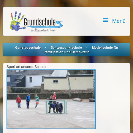

Menü
•
•
Ganztagsschule
Schwerpunktschule
Modellschule für
Partizipation und Demokratie
Sport an unserer Schule