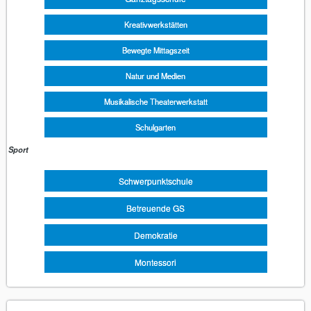
Kreativwerkstätten
Bewegte Mittagszeit
Natur und Medien
Musikalische Theaterwerkstatt
Schulgarten
Sport
Schwerpunktschule
Betreuende GS
Demokratie
Montessori