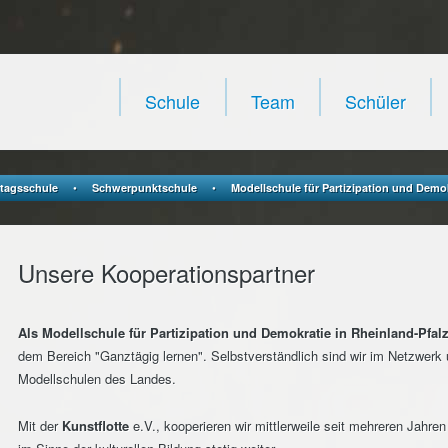
Navigation
überspringen
Schule
Team
Schüler
•
•
tagsschule
Schwerpunktschule
Modellschule für Partizipation und Demo
Unsere Kooperationspartner
Als Modellschule für Partizipation und
Demokratie
in Rheinland-Pfal
dem Bereich "Ganztägig lernen". Selbstverständlich sind wir im Netzwerk
Modellschulen des Landes.
Mit der
Kunstflotte
e.V., kooperieren wir mittlerweile seit mehreren Jahr