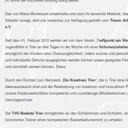
im Sinne der kulturellen Bildung stetig weiter.
Das von Maria Montessori entwickelte und nach ihr benannte Material, da
Arbeiten anregt, wird uns kostenlos zur Verfügung gestellt vom
Trierer Ar
e.V.
Seit dem 01. Februar 2012 werden wir von dem Verein „T
reffpunkt am We
Jugendhilfe in Trier an drei Tagen in der Woche mit einer
Schulsozialarbei
ermöglicht den Kindern eine Chancengleichheit, indem soziale und persönl
und individuelle Defizite ausgeglichen werden können sowie geeignete F
und vermittelt werden können. Diese
Durch den Kontakt zum Netzwerk „
Die Kreativen Trier
“, die in Trier eine 
Ideenaustausch sind und die Realisierung von kreativen und innovativen Pr
unsere Kreativwerkstätten kompetente und zuverlässige Mitarbeiterinnen un
Ganztagsschule.
Die
TVG Baskets Trier
ermöglichen es den Schülerinnen und Schülern, an
lizenzierten Trainer einen kompetenten Basketballunterricht zu erhalten.