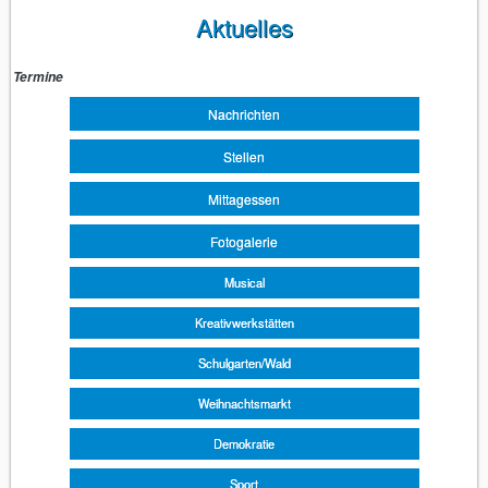
Aktuelles
Termine
Navigation
überspringen
Nachrichten
Stellen
Mittagessen
Fotogalerie
Musical
Kreativwerkstätten
Schulgarten/Wald
Weihnachtsmarkt
Demokratie
Sport