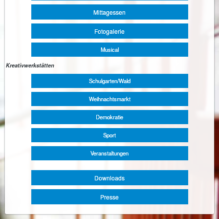
Mittagessen
Fotogalerie
Musical
Kreativwerkstätten
Schulgarten/Wald
Weihnachtsmarkt
Demokratie
Sport
Veranstaltungen
Downloads
Presse