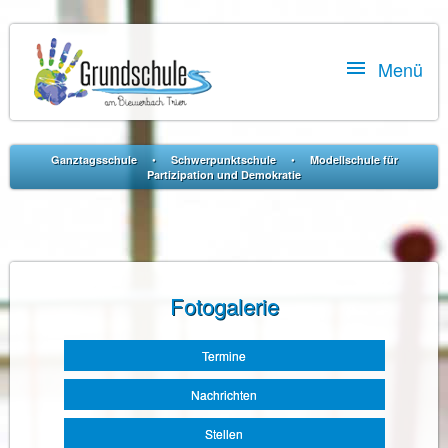

Menü
•
•
Ganztagsschule
Schwerpunktschule
Modellschule für
Partizipation und Demokratie
Fotogalerie
Navigation
Termine
überspringen
Nachrichten
Stellen