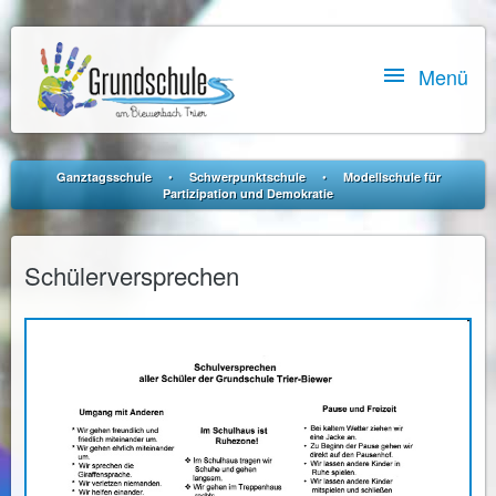

Menü
•
•
Ganztagsschule
Schwerpunktschule
Modellschule für
Partizipation und Demokratie
Schülerversprechen