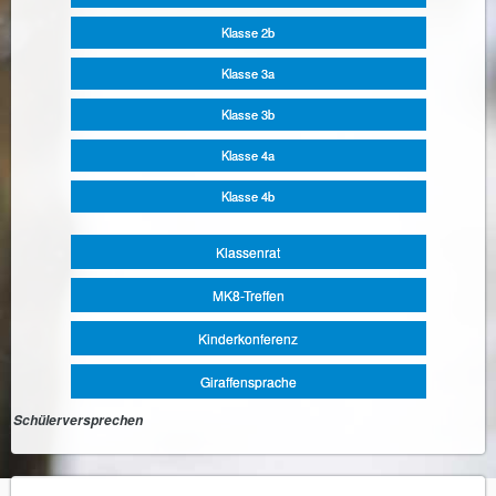
Klasse 2b
Klasse 3a
Klasse 3b
Klasse 4a
Klasse 4b
Klassenrat
MK8-Treffen
Kinderkonferenz
Giraffensprache
Schülerversprechen