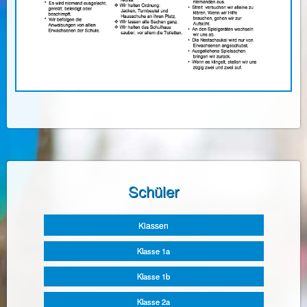
Schüler
Navigation
Klassen
überspringen
Klasse 1a
Klasse 1b
Klasse 2a