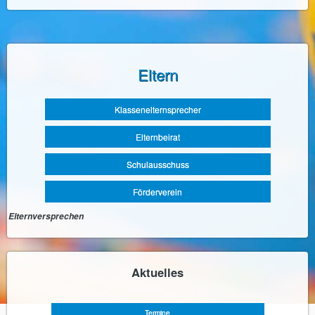
Eltern
Navigation
Klassenelternsprecher
überspringen
Elternbeirat
Schulausschuss
Förderverein
Elternversprechen
Aktuelles
Navigation
überspringen
Termine