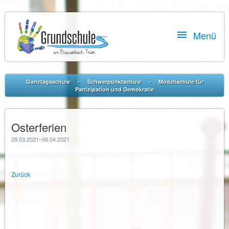

Menü
•
•
Ganztagsschule
Schwerpunktschule
Modellschule für
Partizipation und Demokratie
Osterferien
29.03.2021–06.04.2021
Zurück