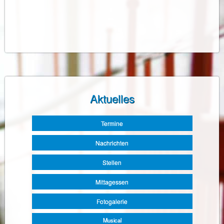
Aktuelles
Navigation
Termine
überspringen
Nachrichten
Stellen
Mittagessen
Fotogalerie
Musical