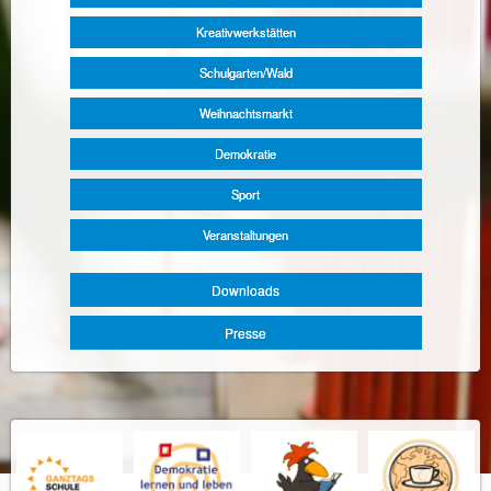
Kreativwerkstätten
Schulgarten/Wald
Weihnachtsmarkt
Demokratie
Sport
Veranstaltungen
Downloads
Presse