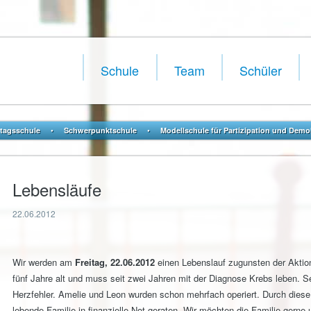
Navigation
überspringen
Schule
Team
Schüler
•
•
tagsschule
Schwerpunktschule
Modellschule für Partizipation und Demo
Lebensläufe
22.06.2012
Wir werden am
Freitag, 22.06.2012
einen Lebenslauf zugunsten der Aktion 
fünf Jahre alt und muss seit zwei Jahren mit der Diagnose Krebs leben. 
Herzfehler. Amelie und Leon wurden schon mehrfach operiert. Durch diese S
lebende Familie in finanzielle Not geraten. Wir möchten die Familie gerne 