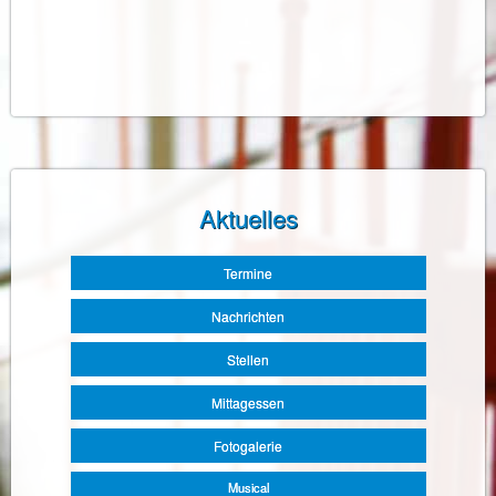
Aktuelles
Navigation
Termine
überspringen
Nachrichten
Stellen
Mittagessen
Fotogalerie
Musical