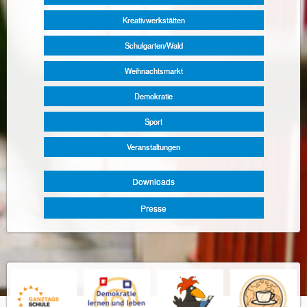
Kreativwerkstätten
Schulgarten/Wald
Weihnachtsmarkt
Demokratie
Sport
Veranstaltungen
Downloads
Presse