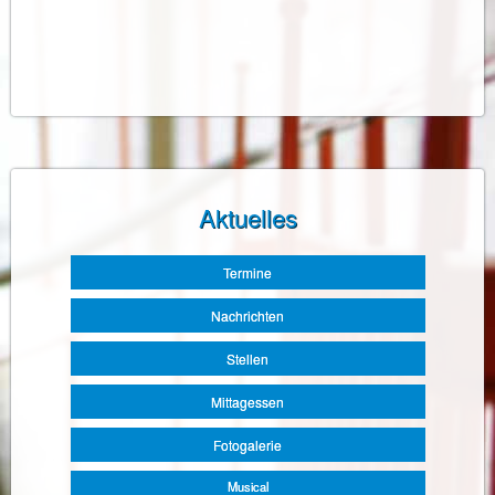
Aktuelles
Navigation
Termine
überspringen
Nachrichten
Stellen
Mittagessen
Fotogalerie
Musical