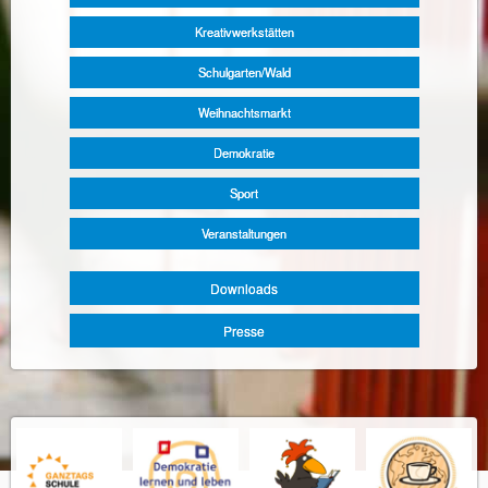
Kreativwerkstätten
Schulgarten/Wald
Weihnachtsmarkt
Demokratie
Sport
Veranstaltungen
Downloads
Presse