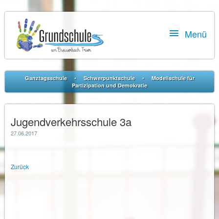

Menü
•
•
Ganztagsschule
Schwerpunktschule
Modellschule für
Partizipation und Demokratie
Jugendverkehrsschule 3a
27.06.2017
Zurück