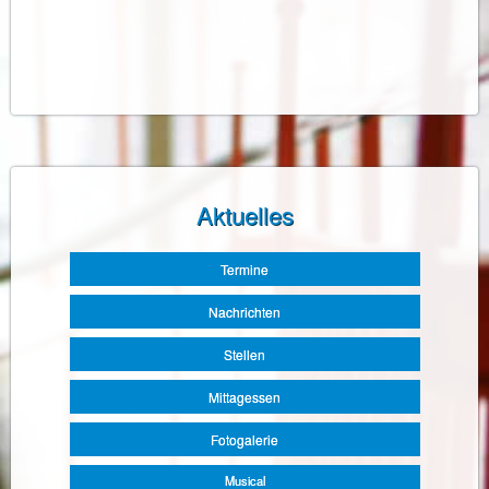
Aktuelles
Navigation
Termine
überspringen
Nachrichten
Stellen
Mittagessen
Fotogalerie
Musical