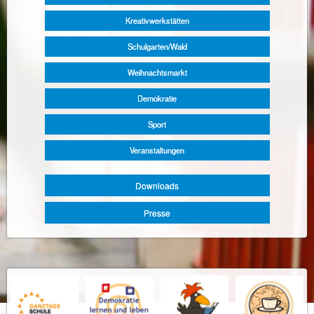
Kreativwerkstätten
Schulgarten/Wald
Weihnachtsmarkt
Demokratie
Sport
Veranstaltungen
Downloads
Presse