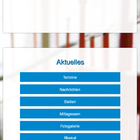
Aktuelles
Navigation
Termine
überspringen
Nachrichten
Stellen
Mittagessen
Fotogalerie
Musical