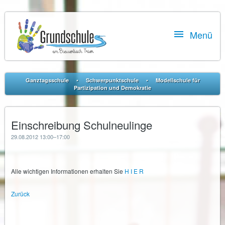

Menü
•
•
Ganztagsschule
Schwerpunktschule
Modellschule für
Partizipation und Demokratie
Einschreibung Schulneulinge
29.08.2012 13:00–17:00
Alle wichtigen Informationen erhalten Sie
H I E R
Zurück