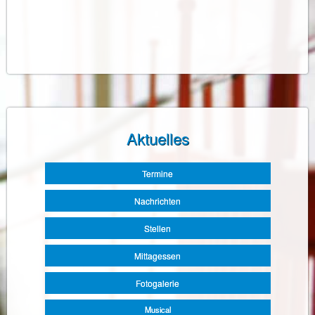
Aktuelles
Navigation
Termine
überspringen
Nachrichten
Stellen
Mittagessen
Fotogalerie
Musical