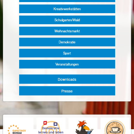
Kreativwerkstätten
Schulgarten/Wald
Weihnachtsmarkt
Demokratie
Sport
Veranstaltungen
Downloads
Presse