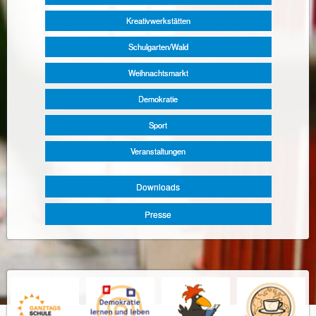
Kreativwerkstätten
Schulgarten/Wald
Weihnachtsmarkt
Demokratie
Sport
Veranstaltungen
Downloads
Presse