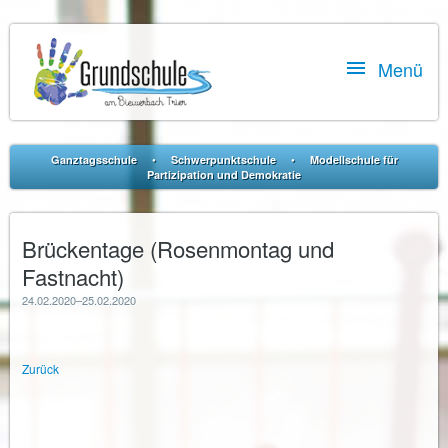

Menü
•
•
Ganztagsschule
Schwerpunktschule
Modellschule für
Partizipation und Demokratie
Brückentage (Rosenmontag und
Fastnacht)
24.02.2020–25.02.2020
Zurück