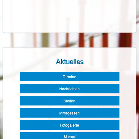
Aktuelles
Navigation
Termine
überspringen
Nachrichten
Stellen
Mittagessen
Fotogalerie
Musical