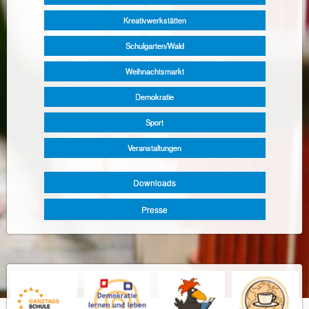
Kreativwerkstätten
Schulgarten/Wald
Weihnachtsmarkt
Demokratie
Sport
Veranstaltungen
Downloads
Presse