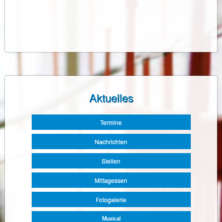
Aktuelles
Navigation
Termine
überspringen
Nachrichten
Stellen
Mittagessen
Fotogalerie
Musical